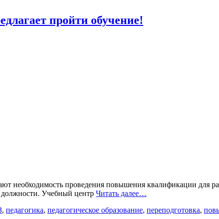
длагает пройти обучение!
вают необходимость проведения повышения квалификации для р
й должности. Учебный центр
Читать далее…
З
,
педагогика
,
педагогическое образование
,
переподготовка
,
пов