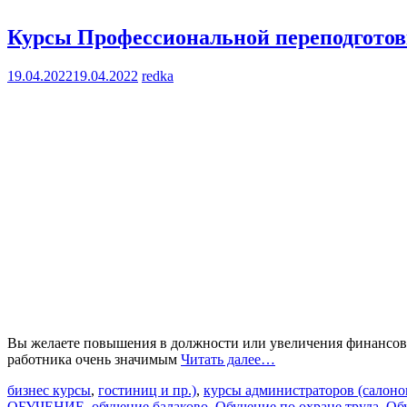
Курсы Профессиональной переподгото
19.04.2022
19.04.2022
redka
Вы желаете повышения в должности или увеличения финансовог
работника очень значимым
Читать далее…
бизнес курсы
,
гостиниц и пр.)
,
курсы администраторов (салоно
ОБУЧЕНИЕ
,
обучение балаково
,
Обучение по охране труда
,
Об