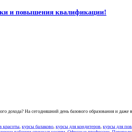
вки и повышения квалификации!
о дохода? На сегодняшний день базового образования и даже в
в красоты
,
курсы балаково
,
курсы для кондитеров
,
курсы для пов
учение рабочим специальностям
,
Офисные профессии
,
Переподг