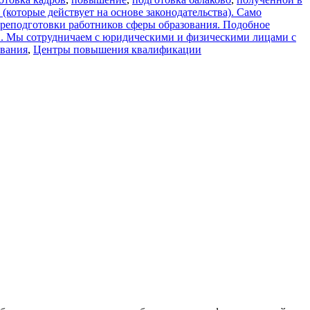
(которые действует на основе законодательства). Само
реподготовки работников сферы образования. Подобное
в. Мы сотрудничаем с юридическими и физическими лицами с
ования
,
Центры повышения квалификации