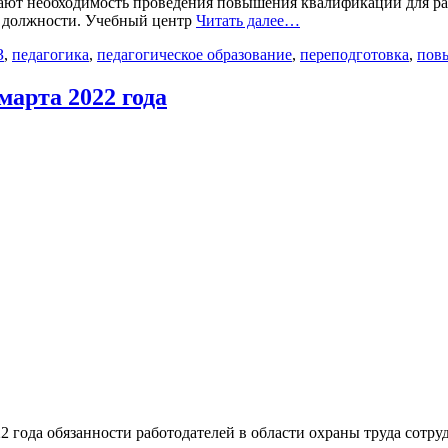
вают необходимость проведения повышения квалификации для р
й должности. Учебный центр
Читать далее…
З
,
педагогика
,
педагогическое образование
,
переподготовка
,
пов
марта 2022 года
22 года обязанности работодателей в области охраны труда сотр