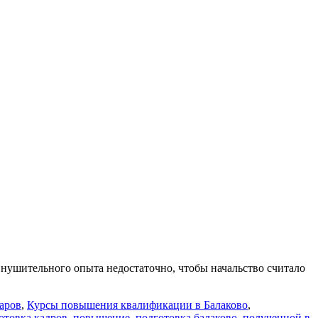
нушительного опыта недостаточно, чтобы начальство считало
аров
,
Курсы повышения квалификации в Балаково
,
отовка кадров
,
повышение
,
подготовка балаково
,
полученной в