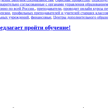
варительно согласованные с органами управления образованием 
нно по всей России.
,
преподаватели
,
проводит онлайн курсы пе
цензии
,
профильных преподавателей и учителей старших классо
льных учреждений
,
финансовые
,
Центры дополнительного образ
длагает пройти обучение!