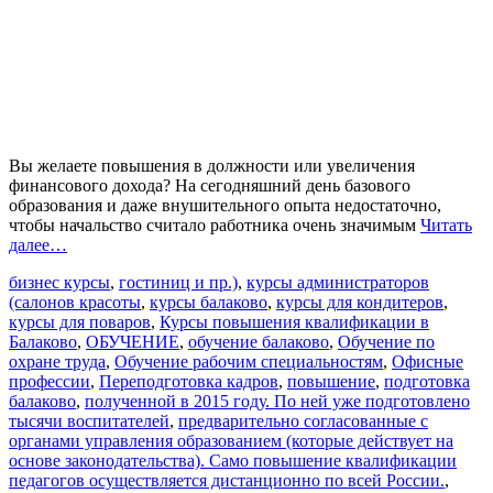
Вы желаете повышения в должности или увеличения
финансового дохода? На сегодняшний день базового
образования и даже внушительного опыта недостаточно,
чтобы начальство считало работника очень значимым
Читать
далее…
бизнес курсы
,
гостиниц и пр.)
,
курсы администраторов
(салонов красоты
,
курсы балаково
,
курсы для кондитеров
,
курсы для поваров
,
Курсы повышения квалификации в
Балаково
,
ОБУЧЕНИЕ
,
обучение балаково
,
Обучение по
охране труда
,
Обучение рабочим специальностям
,
Офисные
профессии
,
Переподготовка кадров
,
повышение
,
подготовка
балаково
,
полученной в 2015 году. По ней уже подготовлено
тысячи воспитателей
,
предварительно согласованные с
органами управления образованием (которые действует на
основе законодательства). Само повышение квалификации
педагогов осуществляется дистанционно по всей России.
,