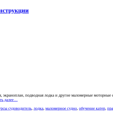
онструкции
я, экраноплан, подводная лодка и другие маломерные моторные
ть далее…
урсы судоводитель
,
лодка
,
маломерное судно
,
обучение катер
,
пра