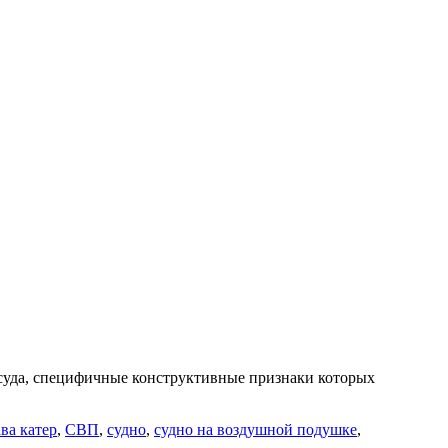
 суда, специфичные конструктивные признаки которых
ва катер
,
СВП
,
судно
,
судно на воздушной подушке
,