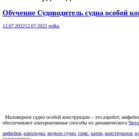
Обучение Судоводитель судна особой к
12.07.2022
12.07.2022
redka
Маломерное судно особой конструкции – это аэробот, амфиби
обеспечивают альтернативные способы их динамического
Чита
амфибия
,
аэролодка
,
водное судно
,
гимс
,
катер
,
конструкции
,
к
судоводитель